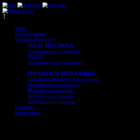
Inicio
Quiénes somos
Nuestros Proyectos
TULIV HISTÓRICO
Apartamentos en la Candelaria
TULIV
Apartamentos en Quinta Paredes
PROYECTOS ANTERIORES:
TULIV EL POLO
Proyecto entregado
Magnolio
Proyecto entregado
Maua
Proyecto entregado
Savvy
Proyecto entregado
Acento
Proyecto entregado
Contacto
Pagos online
Política de Tratamiento de Datos Personal