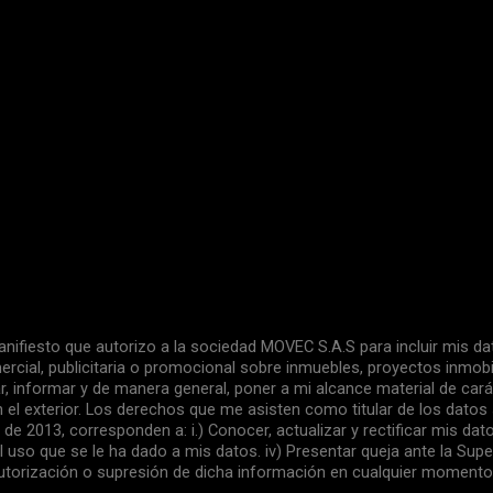
ifiesto que autorizo a la sociedad MOVEC S.A.S para incluir mis d
ercial, publicitaria o promocional sobre inmuebles, proyectos inmobil
cutar, informar y de manera general, poner a mi alcance material de ca
 el exterior. Los derechos que me asisten como titular de los datos 
 2013, corresponden a: i.) Conocer, actualizar y rectificar mis datos
 el uso que se le ha dado a mis datos. iv) Presentar queja ante la Su
a autorización o supresión de dicha información en cualquier moment