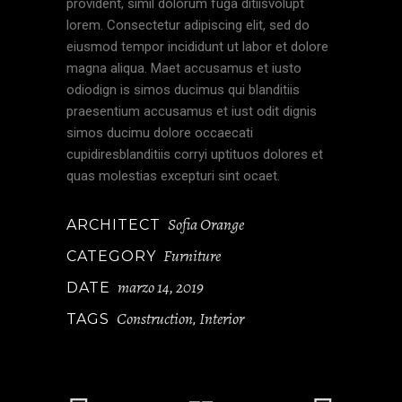
provident, simil dolorum fuga ditiisvolupt
lorem. Consectetur adipiscing elit, sed do
eiusmod tempor incididunt ut labor et dolore
magna aliqua. Maet accusamus et iusto
odiodign is simos ducimus qui blanditiis
praesentium accusamus et iust odit dignis
simos ducimu dolore occaecati
cupidiresblanditiis corryi uptituos dolores et
quas molestias excepturi sint ocaet.
Sofia Orange
ARCHITECT
Furniture
CATEGORY
marzo 14, 2019
DATE
Construction
Interior
TAGS
,