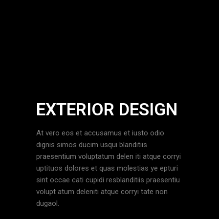
EXTERIOR DESIGN
At vero eos et accusamus et iusto odio
dignis simos ducim usqui blanditiis
praesentium voluptatum delen iti atque corryi
uptituos dolores et quas molestias ye epturi
sint occae cati cupidi resblanditiis praesentiu
volupt atum deleniti atque corryi tate non
dugaol.