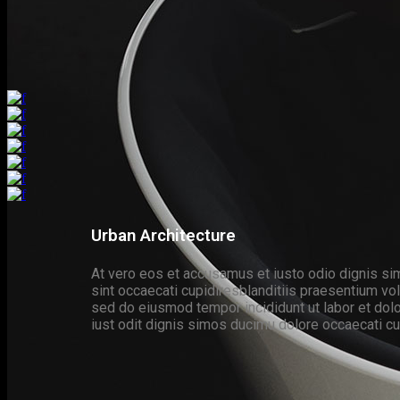
Urban Architecture
At vero eos et accusamus et iusto odio dignis sim
sint occaecati cupidiresblanditiis praesentium volu
sed do eiusmod tempor incididunt ut labor et do
iust odit dignis simos ducimu dolore occaecati cup