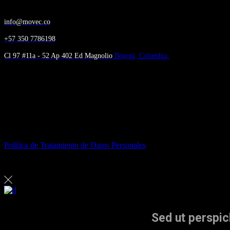
info@movec.co
+57 350 7786198
Cl 97 #11a - 52 Ap 402 Ed Magnolio
Bogotá, Colombia.
MOVEC SAS
© 2020. Todos los derechos reservados.
Política de Tratamiento de Datos Personales
Sed ut perspic