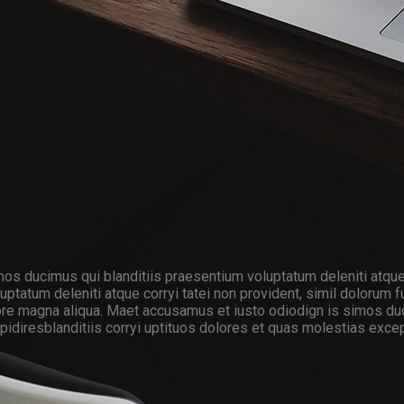
os ducimus qui blanditiis praesentium voluptatum deleniti atque 
ptatum deleniti atque corryi tatei non provident, simil dolorum fu
lore magna aliqua. Maet accusamus et iusto odiodign is simos du
idiresblanditiis corryi uptituos dolores et quas molestias except