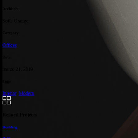
Architect
Sofia Orange
Category
Offices
Date
marzo 21, 2019
Tags
Interior
,
Modern
Related Projects
Building