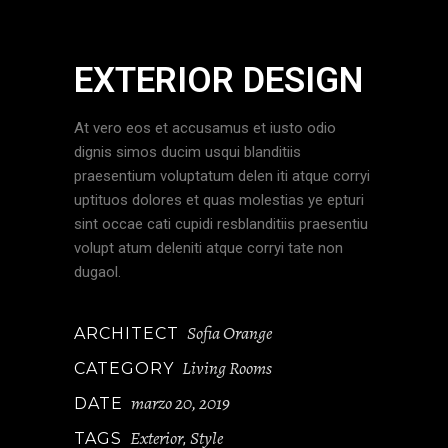
EXTERIOR DESIGN
At vero eos et accusamus et iusto odio
dignis simos ducim usqui blanditiis
praesentium voluptatum delen iti atque corryi
uptituos dolores et quas molestias ye epturi
sint occae cati cupidi resblanditiis praesentiu
volupt atum deleniti atque corryi tate non
dugaol.
Sofia Orange
ARCHITECT
Living Rooms
CATEGORY
marzo 20, 2019
DATE
Exterior
Style
TAGS
,